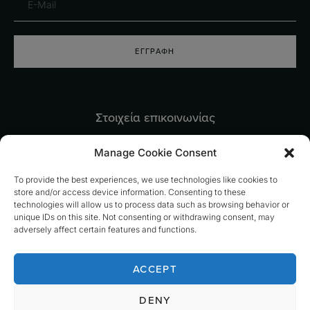
ΕΓΓΡΑΦΉ
Στοιχεία επικοινωνίας
Πορταριά Πηλίου, Μαγνησία 37011
Manage Cookie Consent
info@pilionterra.gr
To provide the best experiences, we use technologies like cookies to
+30 242 809 9799
store and/or access device information. Consenting to these
technologies will allow us to process data such as browsing behavior or
unique IDs on this site. Not consenting or withdrawing consent, may
adversely affect certain features and functions.
Copyright © 2022 Pilion Terra | made by
Big Digital Marketing
ACCEPT
Αρ. Γ.Ε.ΜΗ: 051201844000
DENY