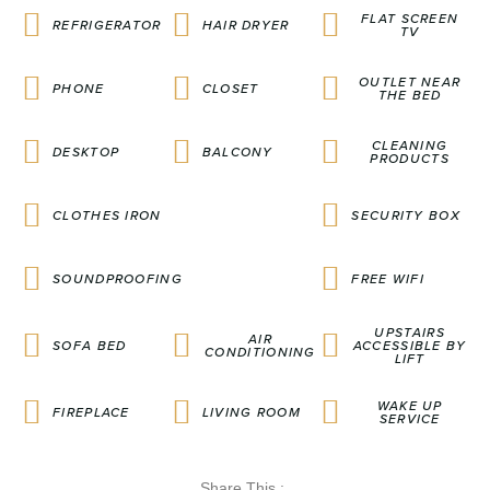
FLAT SCREEN
REFRIGERATOR
HAIR DRYER
TV
OUTLET NEAR
PHONE
CLOSET
THE BED
CLEANING
DESKTOP
BALCONY
PRODUCTS
CLOTHES IRON
SECURITY BOX
SOUNDPROOFING
FREE WIFI
UPSTAIRS
AIR
SOFA BED
ACCESSIBLE BY
CONDITIONING
LIFT
WAKE UP
FIREPLACE
LIVING ROOM
SERVICE
Share This :